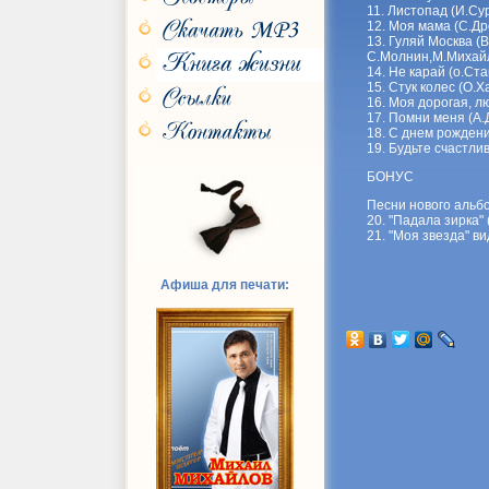
11. Листопад (И.Су
12. Моя мама (С.Др
13. Гуляй Москва (
С.Молнин,М.Михай
14. Не карай (о.Стан
15. Стук колес (О.
16. Моя дорогая, 
17. Помни меня (А
18. С днем рождени
19. Будьте счастли
БОНУС
Песни нового альбо
20. "Падала зирка"
21. "Моя звезда" в
Афиша для печати: