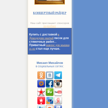
КОНЦЕРТНЫЙ РАЙДЕР
Наш сайт приглашает спонсоров
подробнее
Купить с доставкой
в
Домодедово мытый
песок для
стяжечных работ. .
Приватный
макрос для мышки
cs go
стал еще лучше.
Михаил Михайлов
в социальных сетях: