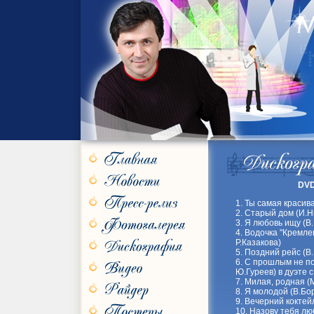
DVD
1. Ты самая красив
2. Старый дом (И.
3. Я любовь ищу (
4. Водочка "Кремле
Р.Казакова)
5. Поздний рейс (В
6. С прошлым не п
Ю.Гуреев) в дуэте 
7. Милая, родная (
8. Я молодой (В.Б
9. Вечерний коктей
10. Назову тебя лю